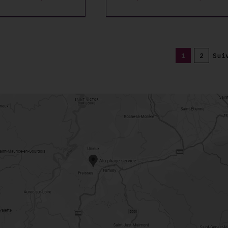
DU
de
PRODUIT
prix :
13,50 €
à
1
2
Sui
87,50 €