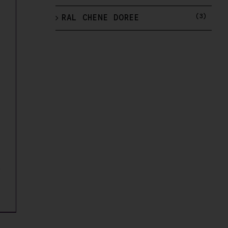
,00 €
(3)
RAL CHENE DOREE
L
lage
e
rix :