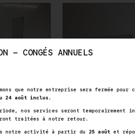
5
à
à
6,00 €
6
CE
IX DES OPTIONS
/
ON – CONGÉS ANNUELS
PRODUIT
DÉTAILS
A
PLUSIEURS
VARIATIONS.
LES
OPTIONS
PEUVENT
mons que notre entreprise sera fermée pour 
ÊTRE
u 24 août inclus
.
CHOISIES
X ALUMINIUM EN
BANDEAUX EN "L" GR
SUR
riode, nos services seront temporairement i
IS CLAIR RAL
CLAIR RAL 9006
LA
PAGE
9006
ront traitées à notre retour.
16,50
€
–
87,50
€
DU
Plage
€
–
86,00
€
PRODUIT
ns notre activité à partir du
25 août
et répo
de