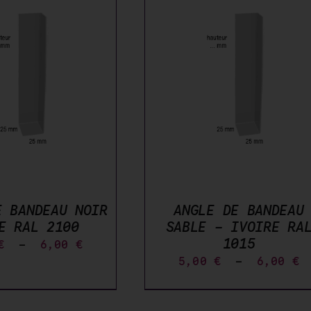
6,00 €
6
CE
IX DES OPTIONS
/
PRODUIT
DÉTAILS
A
PLUSIEURS
VARIATIONS.
LES
OPTIONS
PEUVENT
ÊTRE
CHOISIES
E BANDEAU NOIR
ANGLE DE BANDEAU
SUR
E RAL 2100
SABLE - IVOIRE RA
LA
PAGE
1015
Plage
€
–
6,00
€
DU
P
5,00
€
–
6,00
€
de
PRODUIT
d
prix :
p
5,00 €