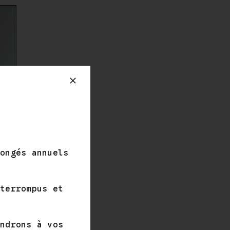
,00 €
,00 €
congés annuels
IS
nterrompus et
Plage
de
ndrons à vos