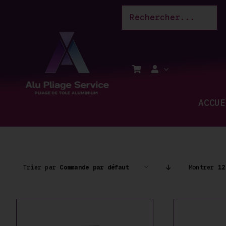
Passer
au
contenu
ACCUE
Trier par
Commande par défaut
Montrer
12