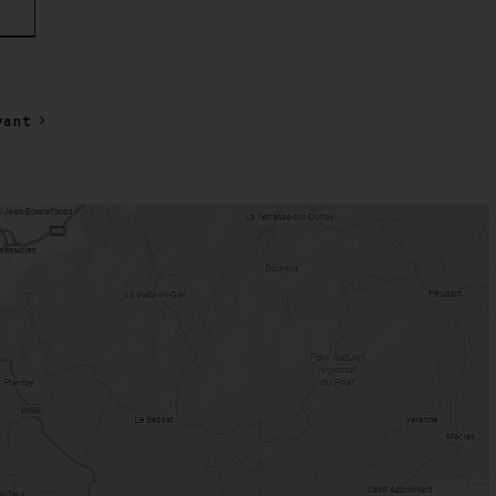
de
prix :
16,50 €
à
vant
87,50 €