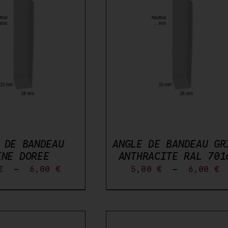
CE
IX DES OPTIONS
/
PRODUIT
DÉTAILS
A
PLUSIEURS
VARIATIONS.
LES
OPTIONS
PEUVENT
ÊTRE
CHOISIES
 DE BANDEAU
ANGLE DE BANDEAU GR
SUR
ENE DOREE
ANTHRACITE RAL 701
LA
PAGE
Plage
P
€
–
6,00
€
5,00
€
–
6,00
€
DU
de
d
PRODUIT
prix :
p
5,00 €
5
à
à