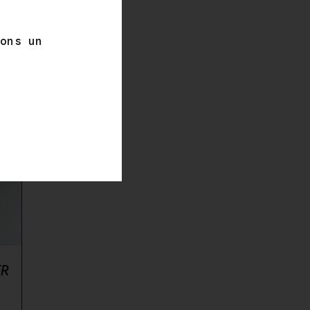
prix :
16,50 €
à
tons un
87,50 €
IR
Plage