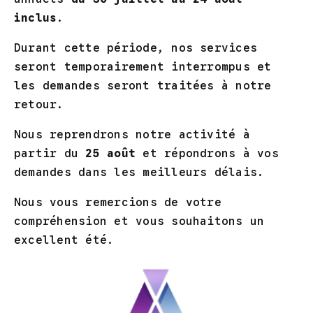
prestations.
inclus
.
Durant cette période, nos services
seront temporairement interrompus et
QUELLE EST LA DURÉE DE
les demandes seront traitées à notre
CONSERVATION ?
retour.
Nous reprendrons notre activité à
Les données à caractère personnel
partir du
25 août
et répondrons à vos
collectées et traitées par le Site
demandes dans les meilleurs délais.
sont conservées pour la durée
nécessaire à leur finalité, exposée
Nous vous remercions de votre
ci-dessus, et dans la limite des
compréhension et vous souhaitons un
délais légaux pour satisfaire toute
excellent été.
obligation légale ou réglementaire ou
engager/répondre à tout litige.