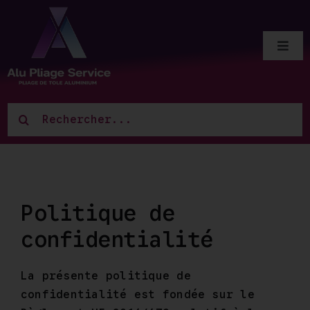
Passer
au
contenu
Navi
à
Accueil
basc
Rechercher:
Pliage aluminium
Boutique
Politique de
Contact
confidentialité
Panier
La présente politique de
confidentialité est fondée sur le