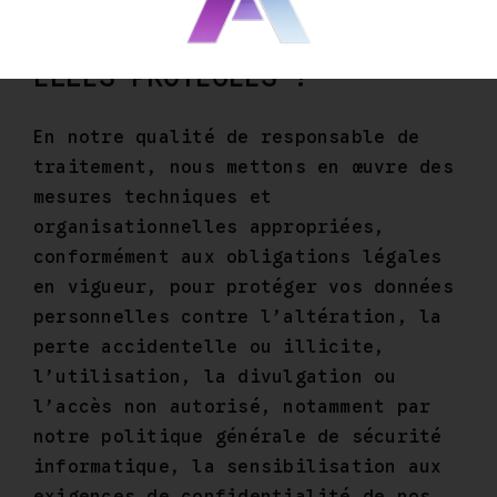
COMMENT VOS DONNÉES SONT-
ELLES PROTÉGÉES ?
En notre qualité de responsable de
traitement, nous mettons en œuvre des
mesures techniques et
organisationnelles appropriées,
conformément aux obligations légales
en vigueur, pour protéger vos données
personnelles contre l’altération, la
perte accidentelle ou illicite,
l’utilisation, la divulgation ou
l’accès non autorisé, notamment par
notre politique générale de sécurité
informatique, la sensibilisation aux
exigences de confidentialité de nos