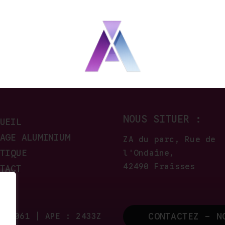
CONTACTEZ-NOUS
DEVIS, D’UNE COULEUR, D’UNE DIMENSION OU D’
NOUS SITUER :
UEIL
AGE ALUMINIUM
ZA du parc, Rue de
TIQUE
l'Ondaine,
42490 Fraisses
TACT
CONTACTEZ - N
 00061 | APE : 2433Z