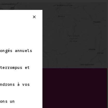
congés annuels
nterrompus et
ndrons à vos
0
tons un