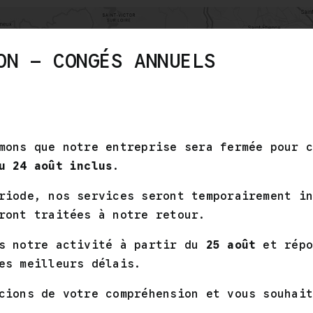
ON – CONGÉS ANNUELS
mons que notre entreprise sera fermée pour 
u 24 août inclus
.
riode, nos services seront temporairement i
ront traitées à notre retour.
HORAIRES
ns notre activité à partir du
25 août
et répo
es meilleurs délais.
Du lundi au jeudi : 07:30–12:00 / 13:30–16:0
Le vendredi : 07:30–12:00
cions de votre compréhension et vous souhai