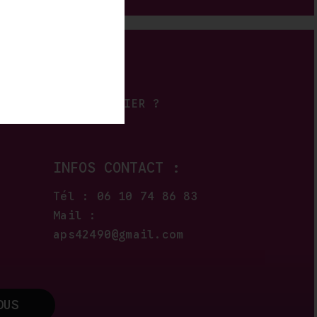
UN PLIAGE PARTICULIER ?
INFOS CONTACT :
Tél : 06 10 74 86 83
Mail :
aps42490@gmail.com
OUS