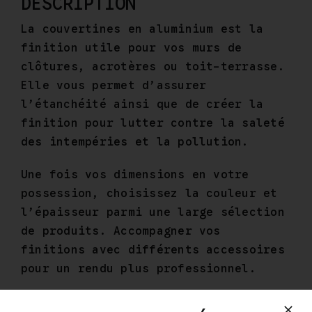
DESCRIPTION
La couvertines en aluminium est la
finition utile pour vos murs de
clôtures, acrotères ou toit-terrasse.
Elle vous permet d’assurer
l’étanchéité ainsi que de créer la
finition pour lutter contre la saleté
des intempéries et la pollution.
Une fois vos dimensions en votre
possession, choisissez la couleur et
l’épaisseur parmi une large sélection
de produits. Accompagner vos
finitions avec différents accessoires
pour un rendu plus professionnel.
Vous avez besoin d’une couleur, une