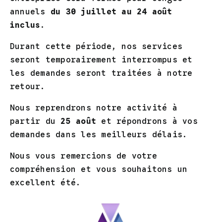
annuels
du 30 juillet au 24 août
inclus
.
CHOIX DES
CHOIX DES
CE
CE
OPTIONS
/
OPTIONS
/
Durant cette période, nos services
DUIT
PRODUIT
PRODUIT
DÉTAILS
DÉTAILS
A
A
seront temporairement interrompus et
SIEURS
PLUSIEURS
PLUSIEURS
les demandes seront traitées à notre
IATIONS.
VARIATIONS.
VARIATION
LES
LES
retour.
IONS
OPTIONS
OPTIONS
VENT
PEUVENT
PEUVENT
Nous reprendrons notre activité à
E
ÊTRE
ÊTRE
partir du
25 août
et répondrons à vos
ISIES
CHOISIES
CHOISIES
ANGLE 90° POUR
ECLISSE DE
demandes dans les meilleurs délais.
SUR
SUR
COUVERTINE
COUVERTINE RAL
LA
LA
AL
GRIS
BRUT / NON
E
PAGE
PAGE
Nous vous remercions de votre
ANTHRACITE RAL
LAQUEE
DU
DU
compréhension et vous souhaitons un
7016
DUIT
PRODUIT
4,50
€
PRODUIT
excellent été.
45,00
€
–
Plage
58,00
€
de
prix :