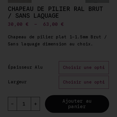
CHAPEAU DE PILIER RAL BRUT
/ SANS LAQUAGE
Plage
30,00
€
–
63,00
€
de
prix :
Chapeau de pilier plat 1-1.5mm Brut /
30,00 €
Sans laquage dimension au choix.
à
63,00 €
Épaisseur Alu

Largeur

Ajouter au
panier
quantité
de