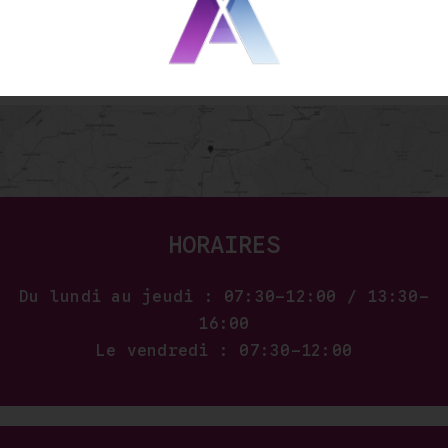
45,00 €
à
58,00 €
HORAIRES
Du lundi au jeudi : 07:30–12:00 / 13:30–
16:00
Le vendredi : 07:30–12:00