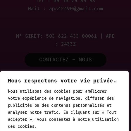
Tél : 06 10 74 86 83
Mail : aps42490@gmail.com
N° SIRET: 503 622 433 00061 | APE
: 2433Z
CONTACTEZ - NOUS
Nous respectons votre vie privée.
MENTIONS LÉGALES
Nous utilisons des cookies pour améliorer
POLITIQUE DE CONFIDENTIALITÉ
votre expérience de navigation, diffuser des
GESTION DES COOKIES
publicités ou des contenus personnalisés et
CONDITIONS GÉNÉRALES DE VENTE
analyser notre trafic. En cliquant sur « Tout
accepter », vous consentez à notre utilisation
des cookies.