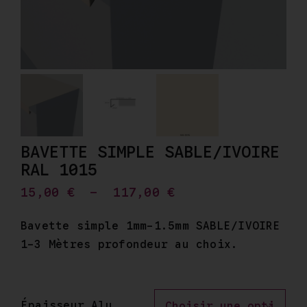
Mon Compte
BAVETTE SIMPLE SABLE/IVOIRE
RAL 1015
Plage
15,00
€
–
117,00
€
de
prix :
Bavette simple 1mm-1.5mm SABLE/IVOIRE
15,00 €
1-3 Mètres profondeur au choix.
à
117,00 €
Épaisseur Alu
