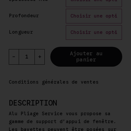
Profondeur

Longueur

Ajouter au
panier
quantité
de
BAVETTE
Conditions générales de ventes
SIMPLE
SABLE/IVOIRE
RAL
DESCRIPTION
1015
Alu Pliage Service vous propose sa
gamme de support d’appui de fenêtre.
Les bavettes peuvent être posées sur