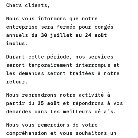
PRODUITS SIMILAIRES
Chers clients,
Nous vous informons que notre
entreprise sera fermée pour congés
annuels
du 30 juillet au 24 août
inclus
.
Durant cette période, nos services
seront temporairement interrompus et
les demandes seront traitées à notre
CHOIX DES
CHOIX DES
CE
CE
OPTIONS
/
OPTIONS
/
retour.
DUIT
PRODUIT
PRODUIT
DÉTAILS
DÉTAILS
A
A
Nous reprendrons notre activité à
SIEURS
PLUSIEURS
PLUSIEURS
partir du
25 août
et répondrons à vos
IATIONS.
VARIATIONS.
VARIATION
LES
LES
demandes dans les meilleurs délais.
IONS
OPTIONS
OPTIONS
VENT
PEUVENT
PEUVENT
Nous vous remercions de votre
E
ÊTRE
ÊTRE
compréhension et vous souhaitons un
ISIES
CHOISIES
CHOISIES
LE
BAVETTE SIMPLE
BAVETTE SIMPLE
B